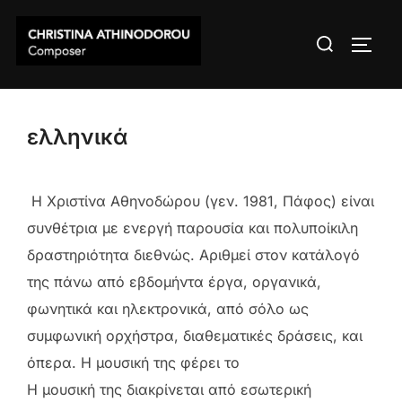
Skip
Search
to
TOGG
for:
content
ελληνικά
Η Χριστίνα Αθηνοδώρου (γεν. 1981, Πάφος) είναι
συνθέτρια με ενεργή παρουσία και πολυποίκιλη
δραστηριότητα διεθνώς. Αριθμεί στον κατάλογό
της πάνω από εβδομήντα έργα, οργανικά,
φωνητικά και ηλεκτρονικά, από σόλο ως
συμφωνική ορχήστρα, διαθεματικές δράσεις, και
όπερα. Η μουσική της φέρει το
Η μουσική της διακρίνεται από εσωτερική